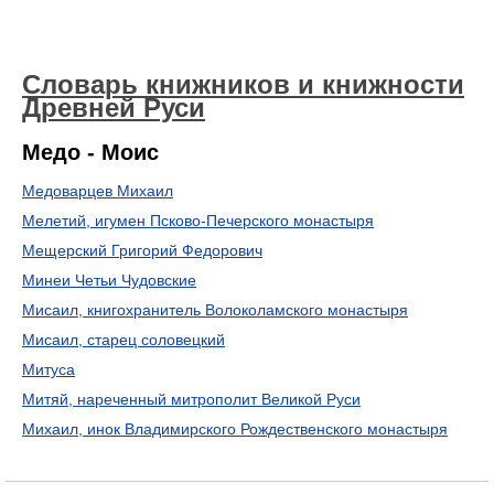
Словарь книжников и книжности
Древней Руси
Медо - Моис
Медоварцев Михаил
Мелетий, игумен Псково-Печерского монастыря
Мещерский Григорий Федорович
Минеи Четьи Чудовские
Мисаил, книгохранитель Волоколамского монастыря
Мисаил, старец соловецкий
Митуса
Митяй, нареченный митрополит Великой Руси
Михаил, инок Владимирского Рождественского монастыря